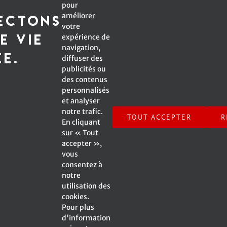
s
Courriel*:
pour
améliorer
ectons
votre
e vie
expérience de
navigation,
*Champ obligatoire
ée.
diffuser des
publicités ou
des contenus
personnalisés
et analyser
Inscrivez-moi à l'infolettre !
notre trafic.
TOUT ACCEPTER
R
En cliquant
sur « Tout
accepter »,
vous
consentez à
notre
© Copyright -
2026 Emmanuelle Caplette | All Rights
utilisation des
Reserved | A Web Site by
SV2 Marketing inc.
|
cookies.
Pour plus
d'information