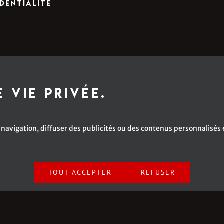
dentialité
 vie privée.
navigation, diffuser des publicités ou des contenus personnalisés e
é
anuelle Caplette | All Rights Reserved | A Web Site by
SV2 Marketing inc.
TOUT ACCEPTER
REFUSER
Facebook
X
Instagram
YouTube