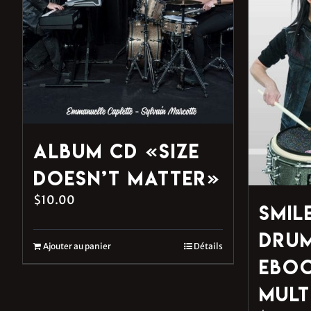
Album CD «Size
Doesn’t Matter»
$
10.00
Smil
Drum
Ajouter au panier
Détails
eBo
mult