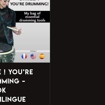
e ! You’re
ming –
ok
ilingue