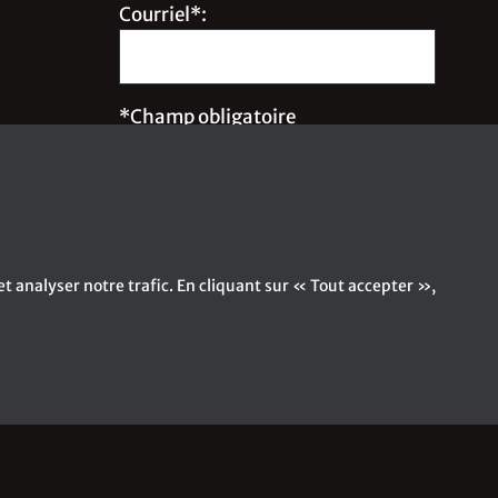
Courriel*:
*Champ obligatoire
Inscrivez-moi à l'infolettre !
t analyser notre trafic. En cliquant sur « Tout accepter »,
|