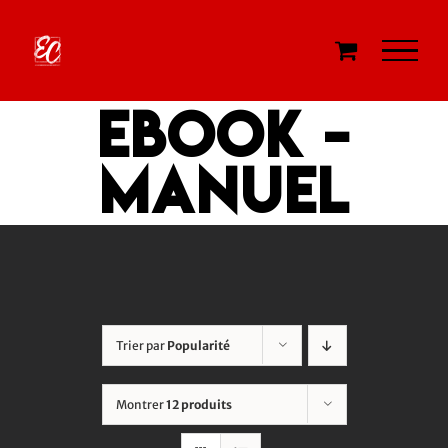
Passer
au
contenu
eBook -
Manuel
Trier par
Popularité
Montrer
12 produits