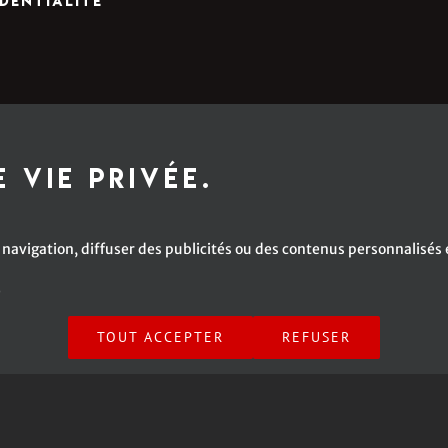
dentialité
 vie privée.
navigation, diffuser des publicités ou des contenus personnalisés e
é
anuelle Caplette | All Rights Reserved | A Web Site by
SV2 Marketing inc.
TOUT ACCEPTER
REFUSER
Facebook
X
Instagram
YouTube