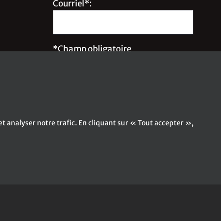
Courriel*:
*Champ obligatoire
Inscrivez-moi à l'infolettre !
t analyser notre trafic. En cliquant sur « Tout accepter »,
|