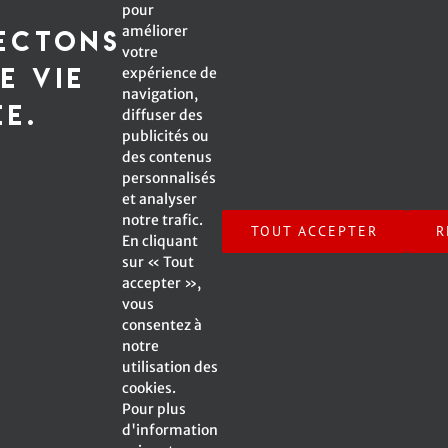
s
Courriel*:
pour
améliorer
ectons
votre
e vie
expérience de
navigation,
*Champ obligatoire
ée.
diffuser des
publicités ou
des contenus
personnalisés
et analyser
Inscrivez-moi à l'infolettre !
notre trafic.
TOUT ACCEPTER
R
En cliquant
sur « Tout
accepter »,
vous
consentez à
notre
© Copyright -
2026 Emmanuelle Caplette | All Rights
utilisation des
Reserved | A Web Site by
SV2 Marketing inc.
|
cookies.
Pour plus
d'information