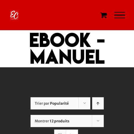
Passer
au
contenu
eBook -
Manuel
Trier par
Popularité
Montrer
12 produits