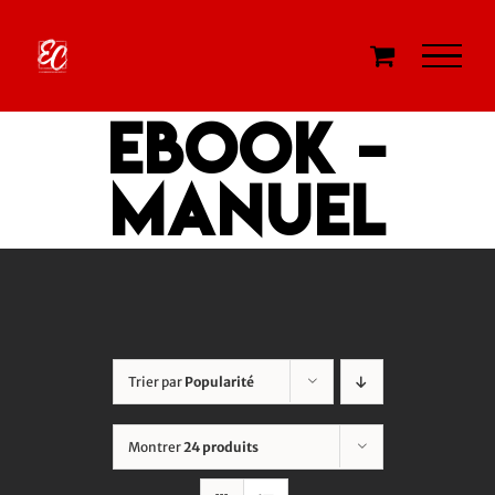
Passer
au
contenu
eBook -
Manuel
Trier par
Popularité
Montrer
24 produits