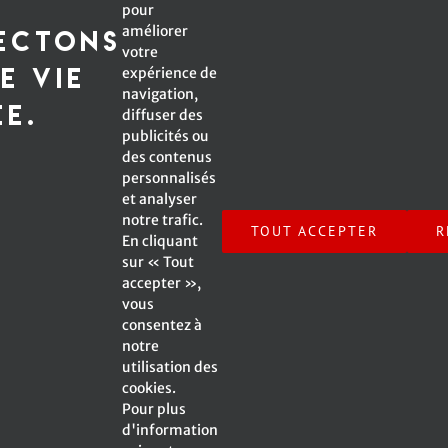
s
Courriel*:
pour
améliorer
ectons
votre
e vie
expérience de
navigation,
*Champ obligatoire
ée.
diffuser des
publicités ou
des contenus
personnalisés
et analyser
Inscrivez-moi à l'infolettre !
notre trafic.
TOUT ACCEPTER
R
En cliquant
sur « Tout
accepter »,
vous
consentez à
notre
© Copyright -
2026 Emmanuelle Caplette | All Rights
utilisation des
Reserved | A Web Site by
SV2 Marketing inc.
|
cookies.
Pour plus
d'information