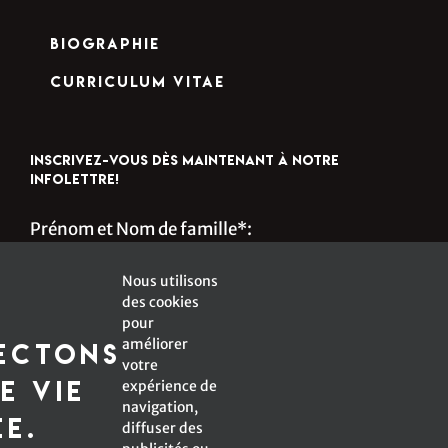
Biographie
Curriculum Vitae
INSCRIVEZ-VOUS DÈS MAINTENANT À NOTRE
INFOLETTRE!
Prénom et Nom de famille*:
Nous utilisons
des cookies
s
Courriel*:
pour
améliorer
ectons
votre
e vie
expérience de
navigation,
*Champ obligatoire
ée.
diffuser des