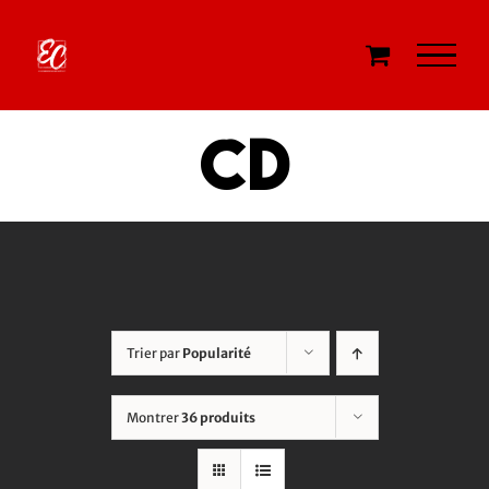
Passer
au
contenu
CD
Trier par
Popularité
Montrer
36 produits