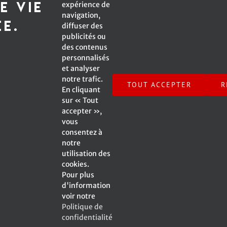
e vie
expérience de
navigation,
*Champ obligatoire
ée.
diffuser des
publicités ou
des contenus
personnalisés
et analyser
Inscrivez-moi à l'infolettre !
notre trafic.
TOUT ACCEPTER
R
En cliquant
sur « Tout
accepter »,
vous
consentez à
notre
© Copyright -
2026 Emmanuelle Caplette | All Rights
utilisation des
Reserved | A Web Site by
SV2 Marketing inc.
|
cookies.
Pour plus
d'information
voir notre
Politique de
Facebook
X
Instagram
YouTube
confidentialité