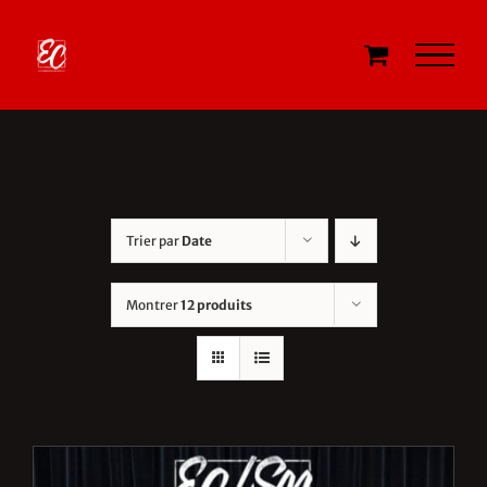
Passer
au
contenu
Trier par
Date
Montrer
12 produits