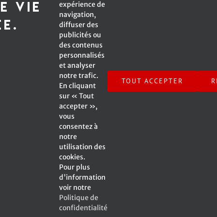
e vie
expérience de
navigation,
*Champ obligatoire
ée.
diffuser des
publicités ou
des contenus
personnalisés
et analyser
Inscrivez-moi à l'infolettre !
notre trafic.
TOUT ACCEPTER
R
En cliquant
sur « Tout
accepter »,
vous
consentez à
notre
© Copyright -
2026 Emmanuelle Caplette | All Rights
utilisation des
Reserved | A Web Site by
SV2 Marketing inc.
|
cookies.
Pour plus
d'information
voir notre
Politique de
Facebook
X
Instagram
YouTube
confidentialité