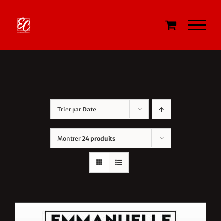
Passer
au
contenu
Trier par
Date
Montrer
24 produits