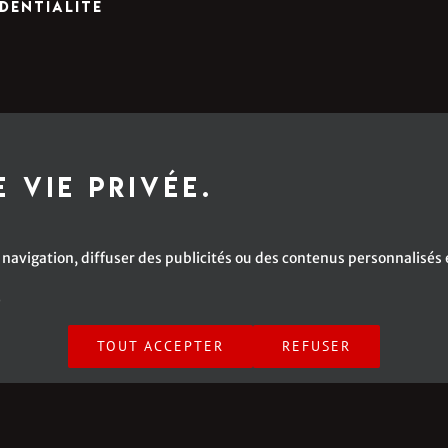
dentialité
 vie privée.
navigation, diffuser des publicités ou des contenus personnalisés e
é
anuelle Caplette | All Rights Reserved | A Web Site by
SV2 Marketing inc.
TOUT ACCEPTER
REFUSER
Facebook
X
Instagram
YouTube