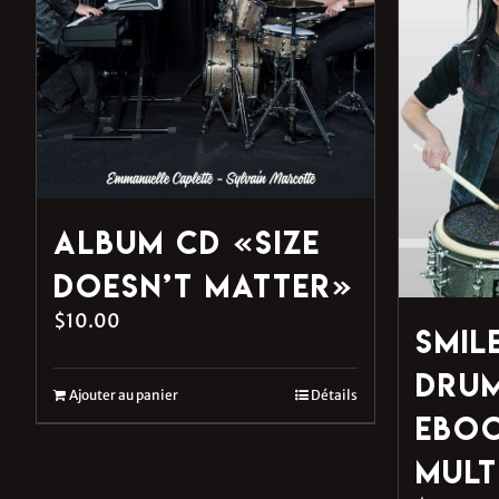
Album CD «Size
Doesn’t Matter»
$
10.00
Smil
Drum
Ajouter au panier
Détails
eBo
mult