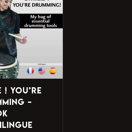
e ! You’re
ming –
ok
ilingue