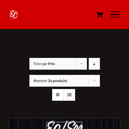
Passer
au
contenu
Trier par
Prix
Montrer
24 produits