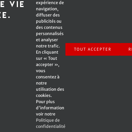
e vie
expérience de
navigation,
*Champ obligatoire
ée.
diffuser des
publicités ou
des contenus
personnalisés
et analyser
Inscrivez-moi à l'infolettre !
notre trafic.
TOUT ACCEPTER
R
En cliquant
sur « Tout
accepter »,
vous
consentez à
notre
© Copyright -
2026 Emmanuelle Caplette | All Rights
utilisation des
Reserved | A Web Site by
SV2 Marketing inc.
|
cookies.
Pour plus
d'information
voir notre
Politique de
Facebook
X
Instagram
YouTube
confidentialité