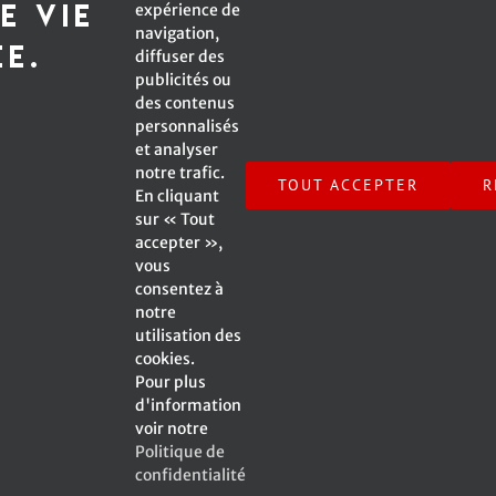
e vie
expérience de
navigation,
*Champ obligatoire
ée.
diffuser des
publicités ou
des contenus
personnalisés
et analyser
Inscrivez-moi à l'infolettre !
notre trafic.
TOUT ACCEPTER
R
En cliquant
sur « Tout
accepter »,
vous
consentez à
notre
© Copyright -
2026 Emmanuelle Caplette | All Rights
utilisation des
Reserved | A Web Site by
SV2 Marketing inc.
|
cookies.
Pour plus
d'information
voir notre
Politique de
Facebook
X
Instagram
YouTube
confidentialité