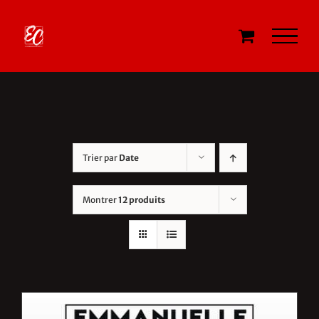
Passer
au
contenu
Trier par
Date
Montrer
12 produits