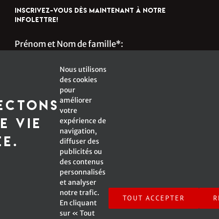
INSCRIVEZ-VOUS DÈS MAINTENANT À NOTRE
INFOLETTRE!
Prénom et Nom de famille*:
Nous utilisons
des cookies
s
Courriel*:
pour
améliorer
ectons
votre
e vie
expérience de
navigation,
*Champ obligatoire
ée.
diffuser des
publicités ou
des contenus
personnalisés
et analyser
Inscrivez-moi à l'infolettre !
notre trafic.
TOUT ACCEPTER
R
En cliquant
sur « Tout