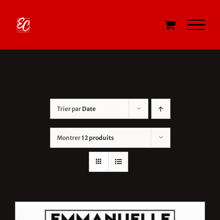
Passer
au
contenu
Trier par
Date
Montrer
12 produits