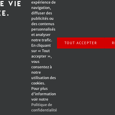
e vie
expérience de
navigation,
*Champ obligatoire
ée.
diffuser des
publicités ou
des contenus
personnalisés
et analyser
Inscrivez-moi à l'infolettre !
notre trafic.
TOUT ACCEPTER
R
En cliquant
sur « Tout
accepter »,
vous
consentez à
notre
© Copyright -
2026 Emmanuelle Caplette | All Rights
utilisation des
Reserved | A Web Site by
SV2 Marketing inc.
|
cookies.
Pour plus
d'information
voir notre
Politique de
Facebook
X
Instagram
YouTube
confidentialité